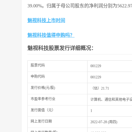
39.00%。归属于母公司股东的净利润分别为5622.97万
魅视科技上市时间
魅视科技值得申购吗？
魅视科技股票发行详细概况：
股票代码
001229
申购代码
001229
发行价格(元/股)
（估）
21.71
市盈率参考行业
计算机、通信和其他电子
发行面值（元）
1
网上发行日期
2022-07-28 (周四)