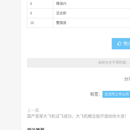
8
傅海兴
9
沈业昕
10
曹国良
赞(
未经允许不得转载：
分
标签：
北交所上市公司
上一篇
国产首架大飞机试飞成功，大飞机概念股开盘纷纷大涨！