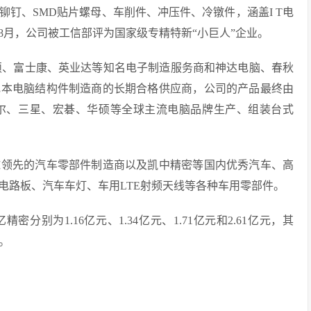
钉、SMD贴片螺母、车削件、冲压件、冷镦件，涵盖I T电
年8月，公司被工信部评为国家级专精特新“小巨人”企业。
硕、富士康、英业达等知名电子制造服务商和神达电脑、春秋
记本电脑结构件制造商的长期合格供应商，公司的产品最终由
尔、三星、宏碁、华硕等全球主流电脑品牌生产、组装台式
球领先的汽车零部件制造商以及凯中精密等国内优秀汽车、高
电路板、汽车车灯、车用LTE射频天线等各种车用零部件。
密分别为1.16亿元、1.34亿元、1.71亿元和2.61亿元，其
%。