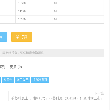
13380
0.01
11199
0.01
10100
0.01
0
)
打赏
小李财经视角
»
荣亿精密申购消息
享到：
更多
(
0
)
紧固件
通用设备
金属零部件
下一篇
菲菱科思上市时间几号？菲菱科思（301191）什么时候上市？