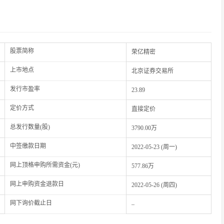
股票简称
荣亿精密
上市地点
北京证券交易所
发行市盈率
23.89
定价方式
直接定价
总发行数量(股)
3790.00万
中签缴款日期
2022-05-23 (周一)
网上顶格申购所需资金(元)
577.86万
网上申购资金退款日
2022-05-26 (周四)
网下询价截止日
–