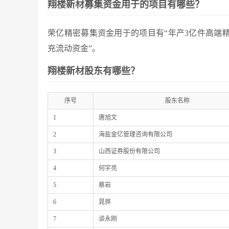
翔楼新材募集资金用于的项目有哪些？
荣亿精密募集资金用于的项目有“年产3亿件高端精
充流动资金”。
翔楼新材股东有哪些？
序号
股东名称
1
唐旭文
2
海盐金亿管理咨询有限公司
3
山西证券股份有限公司
4
何宇亮
5
蔡岩
6
晁骅
7
谈永刚