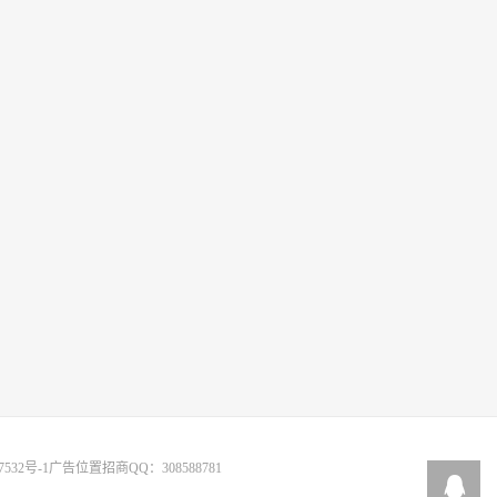
7532号-1
广告位置招商QQ：308588781