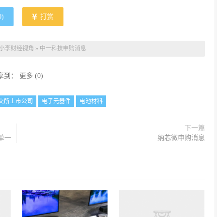
0
)
打赏
小李财经视角
»
中一科技申购消息
享到：
更多
(
0
)
交所上市公司
电子元器件
电池材料
下一篇
单一
纳芯微申购消息