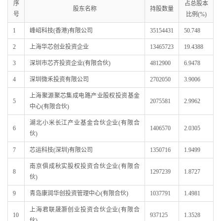
序
占总股本
股东名称
持股数量
号
比例(%)
1
峰岹科技(香港)有限公司
35154431
50.748
2
上海华芯创业投资企业
13465723
19.4388
3
深圳市芯齐投资企业(有限合伙)
4812900
6.9478
4
深圳微禾投资有限公司
2702050
3.9006
上海聚源聚芯集成电路产业股权投资基金
5
2075581
2.9962
中心(有限合伙)
湖北小米长江产业基金合伙企业(有限合
6
1406570
2.0305
伙)
7
芯运科技(深圳)有限公司
1350716
1.9499
南京俱成秋实股权投资合伙企业(有限合
8
1297239
1.8727
伙)
9
青岛康润华创投资管理中心(有限合伙)
1037791
1.4981
上海君联晟灏创业投资合伙企业(有限合
10
937125
1.3528
伙)