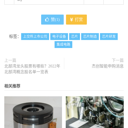
赞(
1
)
打赏
标签：
上交所上市公司
电子设备
芯片
芯片制造
芯片研发
集成电路
上一篇
下一篇
北部湾龙头股票有哪些？2022年
杰创智能申购消息
北部湾概念股名单一览表
相关推荐