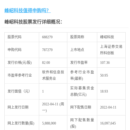
峰岹科技值得申购吗？
峰岹科技股票发行详细概况：
股票代码
688279
股票简称
峰岹科技
上海证券交易
申购代码
787279
上市地点
所科创板
发行价格(元/股)
82.00
发行市盈率
107.36
软件和信息技
参考行业市盈
市盈率参考行业
50.95
术服务业
率(最新)
实际募集资金
发行面值（元）
1
18.93
总额(亿元)
2022-04-11 (周
网上发行日期
网下配售日期
2022-04-11
一)
网下配售数量
网上发行数量(股)
5,888,000
16,097,645
(股)