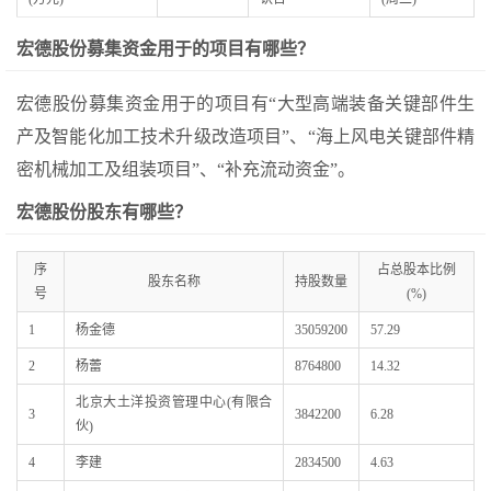
宏德股份募集资金用于的项目有哪些？
宏德股份募集资金用于的项目有“大型高端装备关键部件生
产及智能化加工技术升级改造项目”、“海上风电关键部件精
密机械加工及组装项目”、“补充流动资金”。
宏德股份股东有哪些？
序
占总股本比例
股东名称
持股数量
号
(%)
1
杨金德
35059200
57.29
2
杨蕾
8764800
14.32
北京大土洋投资管理中心(有限合
3
3842200
6.28
伙)
4
李建
2834500
4.63