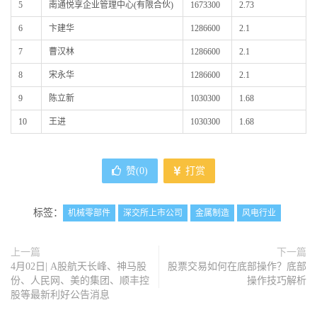
5
南通悦享企业管理中心(有限合伙)
1673300
2.73
6
卞建华
1286600
2.1
7
曹汉林
1286600
2.1
8
宋永华
1286600
2.1
9
陈立新
1030300
1.68
10
王进
1030300
1.68
赞(
0
)
打赏
标签：
机械零部件
深交所上市公司
金属制造
风电行业
上一篇
下一篇
4月02日| A股航天长峰、神马股
股票交易如何在底部操作？底部
份、人民网、美的集团、顺丰控
操作技巧解析
股等最新利好公告消息