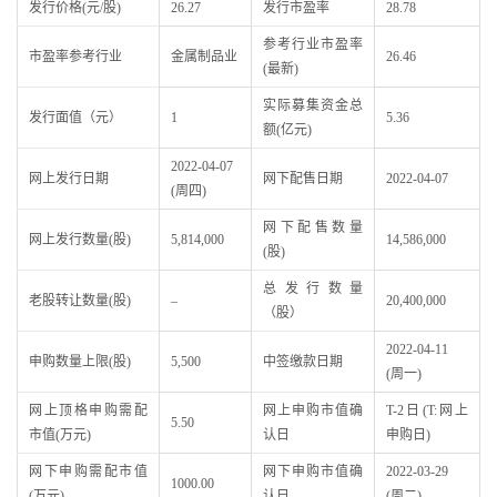
发行价格(元/股)
26.27
发行市盈率
28.78
参考行业市盈率
市盈率参考行业
金属制品业
26.46
(最新)
实际募集资金总
发行面值（元）
1
5.36
额(亿元)
2022-04-07
网上发行日期
网下配售日期
2022-04-07
(周四)
网下配售数量
网上发行数量(股)
5,814,000
14,586,000
(股)
总发行数量
老股转让数量(股)
–
20,400,000
（股）
2022-04-11
申购数量上限(股)
5,500
中签缴款日期
(周一)
网上顶格申购需配
网上申购市值确
T-2日(T:网上
5.50
市值(万元)
认日
申购日)
网下申购需配市值
网下申购市值确
2022-03-29
1000.00
(万元)
认日
(周二)