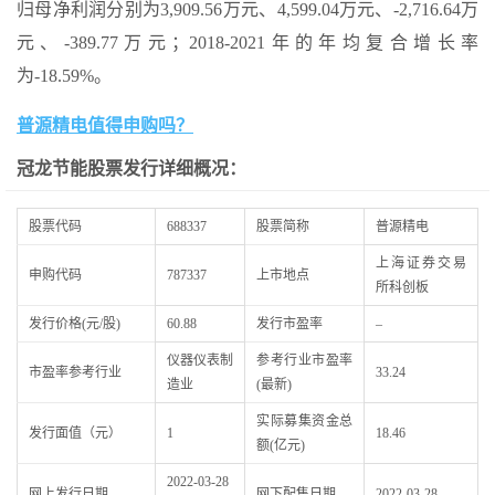
归母净利润分别为3,909.56万元、4,599.04万元、-2,716.64万
元、-389.77万元；2018-2021年的年均复合增长率
为-18.59%。
普源精电值得申购吗？
冠龙节能股票发行详细概况：
股票代码
688337
股票简称
普源精电
上海证券交易
申购代码
787337
上市地点
所科创板
发行价格(元/股)
60.88
发行市盈率
–
仪器仪表制
参考行业市盈率
市盈率参考行业
33.24
造业
(最新)
实际募集资金总
发行面值（元）
1
18.46
额(亿元)
2022-03-28
网上发行日期
网下配售日期
2022-03-28