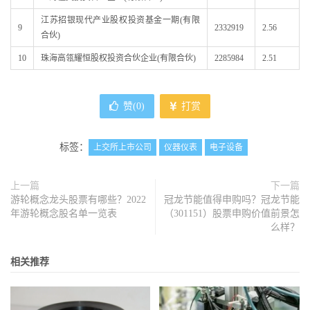
江苏招银现代产业股权投资基金一期(有限
9
2332919
2.56
合伙)
10
珠海高瓴耀恒股权投资合伙企业(有限合伙)
2285984
2.51
赞(
0
)
打赏
标签：
上交所上市公司
仪器仪表
电子设备
上一篇
下一篇
游轮概念龙头股票有哪些？2022
冠龙节能值得申购吗？冠龙节能
年游轮概念股名单一览表
（301151）股票申购价值前景怎
么样？
相关推荐