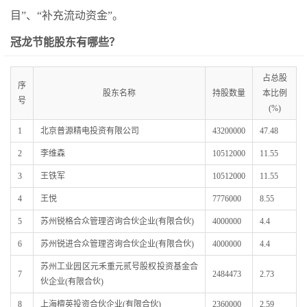
目”、“补充流动资金”。
冠龙节能股东有哪些？
占总股
序
股东名称
持股数量
本比例
号
(%)
1
北京普源精电投资有限公司
43200000
47.48
2
李维森
10512000
11.55
3
王铁军
10512000
11.55
4
王悦
7776000
8.55
5
苏州锐格合众管理咨询合伙企业(有限合伙)
4000000
4.4
6
苏州锐进合众管理咨询合伙企业(有限合伙)
4000000
4.4
苏州工业园区元禾重元贰号股权投资基金合
7
2484473
2.73
伙企业(有限合伙)
8
上海檀英投资合伙企业(有限合伙)
2360000
2.59