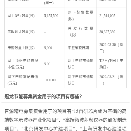
(周一)
网下配售数量
网上发行数量(股)
5,155,500
21,514,095
(股)
总发行数量
老股转让数量(股)
–
30,327,389
（股）
2022-03-30 (周
申购数量上限(股)
5,000
中签缴款日期
三)
网上顶格申购需配
网上申购市值确
T-2日(T:网上申
5.00
市值(万元)
认日
购日)
网下申购需配市值
网下申购市值确
2022-03-21 (周
1000.00
(万元)
认日
一)
冠龙节能募集资金用于的项目有哪些？
普源精电募集资金用于的项目有“以自研芯片组为基础的高
端数字示波器产业化项目”、“高端微波射频仪器的研发制造
项目”、“北京研发中心扩建项目”、“上海研发中心建设项