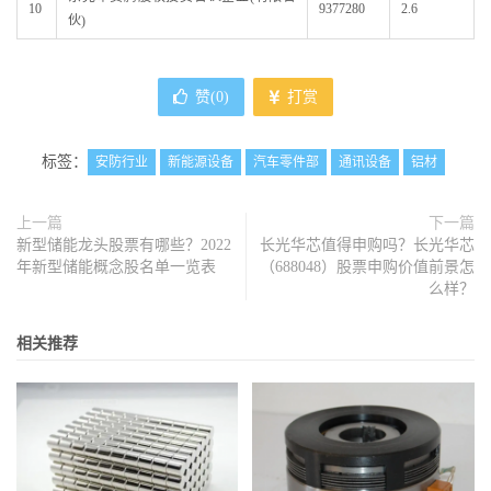
10
9377280
2.6
伙)
赞(
0
)
打赏
标签：
安防行业
新能源设备
汽车零件部
通讯设备
铝材
上一篇
下一篇
新型储能龙头股票有哪些？2022
长光华芯值得申购吗？长光华芯
年新型储能概念股名单一览表
（688048）股票申购价值前景怎
么样？
相关推荐