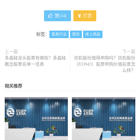
赞(
14
)
打赏
标签：
家具行业
家纺
床上用品
上一篇
下一篇
多晶硅龙头股票有哪些？多晶硅
优机股份值得申购吗？优机股份
概念股票名单一览表
（833943）股票申购价值前景怎
么样？
相关推荐