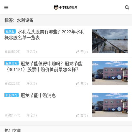
标签：水利设备
水利龙头股票有哪些？2022年水利
概念股
概念股名单一览表
阅读(8006)
评论(0)
赞(
0
)
冠龙节能值得申购吗？冠龙节能
股票分析
（301151）股票申购价值前景怎么样？
阅读(2243)
评论(0)
赞(
2
)
冠龙节能申购消息
新股推荐
阅读(1777)
评论(0)
赞(
0
)
热门文章