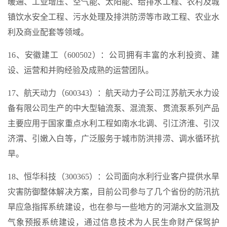
暖通、工业增压、空气能、太阳能、给排水工程、农村及城
镇饮水安全工程、污水处理及排洪防涝等市政工程、农业水
利及商业配套等领域。
16、安徽建工（600502）：公司拥有丰富的水利投资、建
设、运营和并购经验及成熟的运营团队。
17、航天动力（600343）：航天动力子公司江苏航天水力设
备有限公司生产的中大型轴流泵、混流泵、贯流泵系列产品
主要应用于国家重点水利工程如南水北调、引江济淮、引汉
济渭、引嫩入白等，广泛服务于城市防洪排涝、调水循环抗
旱。
18、恒华科技（300365）：公司面向水利行业客户提供水旱
灾害防御整体解决方案，目前公司参与了几个省份的防汛抗
旱应急指挥系统建设，也在参与一些地方的河湖水文监测及
气象预报系统建设，通过信息技术为人民生命财产保驾护