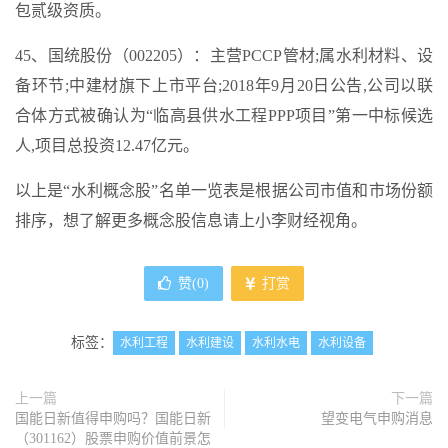
包贰级资质。
45、国统股份（002205）：主营PCCP管材;属水利材料、设
备环节;中建材旗下上市平台;2018年9月20日公告,公司以联
合体方式被确认为“临高县供水工程PPP项目”第一中标候选
人,项目总投资12.47亿元。
以上是“水利概念股”名单一览表是根据公司市值和市场份额
排序，想了解更多概念股信息请上小李财经视角。
赞(
0
)
打赏
标签：
水利工程
水利建设
水利水电
水利设备
上一篇
下一篇
国能日新值得申购吗？国能日新
望变电气申购消息
（301162）股票申购价值前景怎