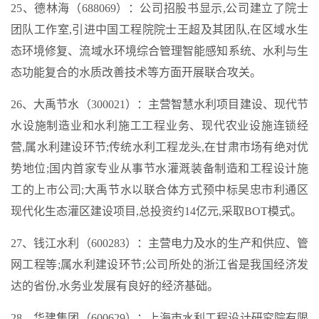
25、德林海（688069）：公司招股书显示,公司建立了院士
团队工作室,引进中国工程院院士王超及其团队,在区域水生
态环境修复、流域水环境综合管理智能感知系统、水利与生
态功能复合的水质改善技术等方面开展联合攻关。
26、大禹节水（300021）：主营智慧水利项目建设、现代节
水设施制造业和水利施工工程业务、现代农业设施连锁经
营,属水利建设环节;传统水利工程龙头,在甘肃市场有绝对优
势地位;国内首家专业从事节水灌溉装备制造和工程设计施
工的上市公司;大禹节水以联合体方式预中标吴忠市利通区
现代化生态灌区建设项目,总投资约14亿元,采取BOT模式。
27、钱江水利（600283）：主营电力及水的生产和供应、管
网工程等;属水利建设环节;公司所处的浙江省是我国经济发
达的省份,水务业发展有良好的经济基础。
28、华建集团（600629）：上海市水利工程设计研究院有限