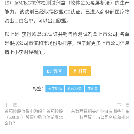
19）IgM/IgG抗体检测试剂盒（胶体金免疫层析法）的生产
能力，该试剂已经取得欧盟CE认证，已进入商务部医疗物
资出口白名单，可以出口欧盟。
以上是“获得欧盟CE认证并销售检测试剂盒上市公司”名单
是根据公司市值和市场份额排序，想了解更多上市公司信息
请上小李财经视角。
赞(
0
)
打赏
标签：
医疗用品
新冠疫情
试剂盒
上一篇
下一篇
首药控股值得申购吗？首药控股
东数西算相关产业链有哪些？东
（688197）股票申购价值前景怎
数西算上市公司名单和排名
么样？