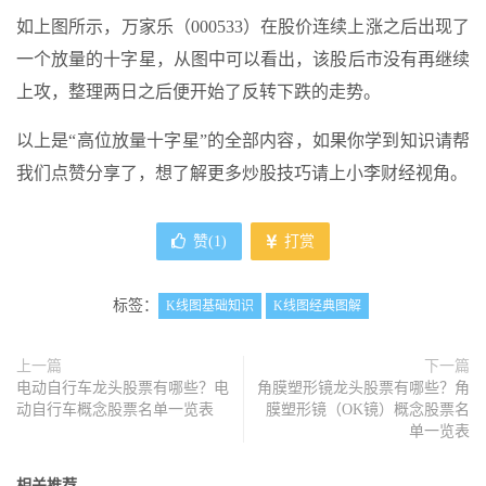
如上图所示，万家乐（000533）在股价连续上涨之后出现了
一个放量的十字星，从图中可以看出，该股后市没有再继续
上攻，整理两日之后便开始了反转下跌的走势。
以上是“高位放量十字星”的全部内容，如果你学到知识请帮
我们点赞分享了，想了解更多炒股技巧请上小李财经视角。
赞(
1
)
打赏
标签：
K线图基础知识
K线图经典图解
上一篇
下一篇
电动自行车龙头股票有哪些？电
角膜塑形镜龙头股票有哪些？角
动自行车概念股票名单一览表
膜塑形镜（OK镜）概念股票名
单一览表
相关推荐