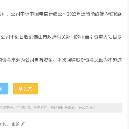
书》，公司中标中国电信新疆公司2022年泛智能终端(WiFi6路
份有限公司于近日收到佛山市政府相关部门的招商引资重大项目专
购股份的资金来源为公司自有资金。本次回购股份资金总额为不超过
0
)
打赏
 A股达瑞电子、华测检测、帝尔激光、塔牌集团等最新利好公告消息
享到：
更多
(
0
)