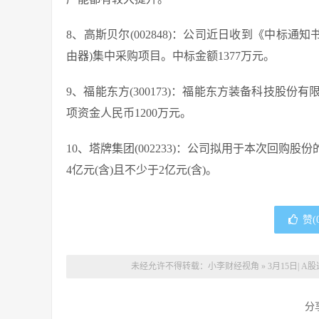
8、高斯贝尔(002848)：公司近日收到《中标通知
由器)集中采购项目。中标金额1377万元。
9、福能东方(300173)：福能东方装备科技股
项资金人民币1200万元。
10、塔牌集团(002233)：公司拟用于本次回
4亿元(含)且不少于2亿元(含)。
赞(
未经允许不得转载：
小李财经视角
»
3月15日|
分