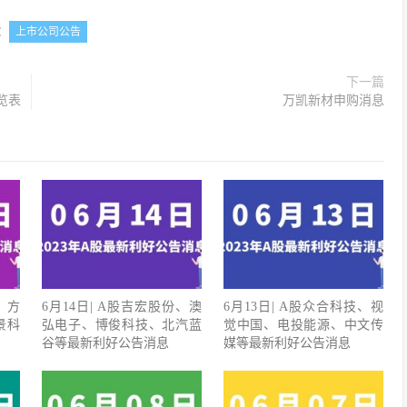
：
上市公司公告
下一篇
览表
万凯新材申购消息
、方
6月14日| A股吉宏股份、澳
6月13日| A股众合科技、视
景科
弘电子、博俊科技、北汽蓝
觉中国、电投能源、中文传
谷等最新利好公告消息
媒等最新利好公告消息