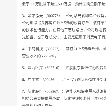
低于300万股且不超过500万股，预计回购金额不超过
3、帝尔激光（300776）：公司激光转印单台
公司也取得头部客户近3亿元的设备订单，该订单
的技术创造能力。在其他工艺线路上，公司近期将
光设备，也于近期交付，主要是应用于消费电子行
4、中简科技（300777）：签订21.7亿元碳
营业收入的556.94%。
5、塞力医疗（603716）：控股股东拟通过协议
6、广生堂（300436）：乙肝治疗创新药GST-HG
7、新化股份（603867）：锂能大幅提高需从
相结合来缓解供需矛盾。新化提锂技术对上述3+
产能都有较大提升。