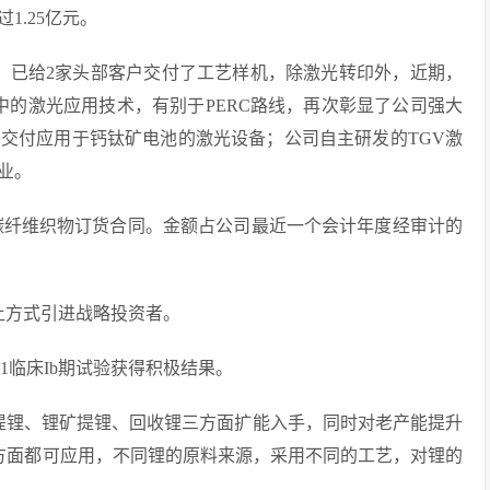
1.25亿元。
设备，已给2家头部客户交付了工艺样机，除激光转印外，近期，
中的激光应用技术，有别于PERC路线，再次彰显了公司强大
交付应用于钙钛矿电池的激光设备；公司自主研发的TGV激
业。
纤维、碳纤维织物订货合同。金额占公司最近一个会计年度经审计的
转让方式引进战略投资者。
141临床Ib期试验获得积极结果。
盐湖提锂、锂矿提锂、回收锂三方面扩能入手，同时对老产能提升
1方面都可应用，不同锂的原料来源，采用不同的工艺，对锂的