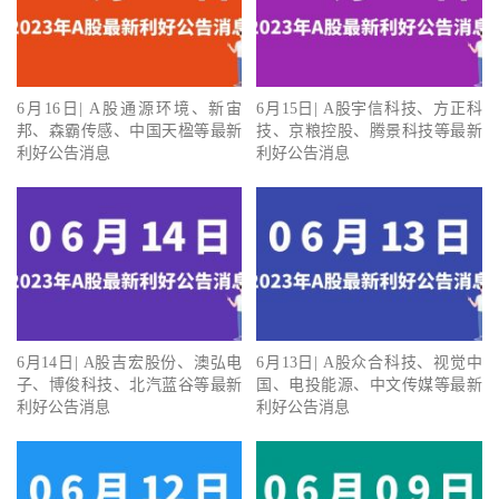
6月16日| A股通源环境、新宙
6月15日| A股宇信科技、方正科
邦、森霸传感、中国天楹等最新
技、京粮控股、腾景科技等最新
利好公告消息
利好公告消息
6月14日| A股吉宏股份、澳弘电
6月13日| A股众合科技、视觉中
子、博俊科技、北汽蓝谷等最新
国、电投能源、中文传媒等最新
利好公告消息
利好公告消息