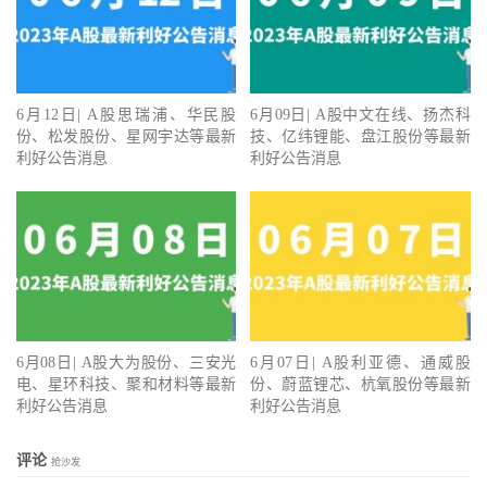
6月12日| A股思瑞浦、华民股
6月09日| A股中文在线、扬杰科
份、松发股份、星网宇达等最新
技、亿纬锂能、盘江股份等最新
利好公告消息
利好公告消息
6月08日| A股大为股份、三安光
6月07日| A股利亚德、通威股
电、星环科技、聚和材料等最新
份、蔚蓝锂芯、杭氧股份等最新
利好公告消息
利好公告消息
评论
抢沙发