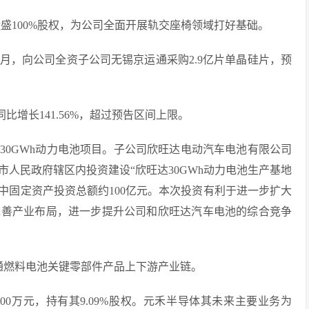
岛昌运盛100%股权，为公司全面开展轨交座椅领域打好基础。
12月，向公司全资子公司无锡京运通采购2.9亿片单晶硅片，预
元，同比增长141.56%，超过预告区间上限。
珠海30GWh动力电池项目。子公司欣旺达电动汽车电池有限公司
人民政府辖区内投资建设“欣旺达30GWh动力电池生产基地
其中固定资产投资总额约100亿元。本次投资有利于进一步扩大
完善产业布局，进一步提升公司和欣旺达汽车电池的综合竞争
打通燃料电池关键零部件产品上下游产业链。
000万元，持有其9.09%股权。元禾半导体其未来主要业务为