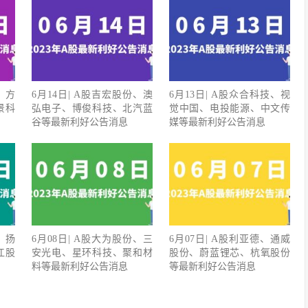
、方
6月14日| A股吉宏股份、澳
6月13日| A股众合科技、视
景科
弘电子、博俊科技、北汽蓝
觉中国、电投能源、中文传
谷等最新利好公告消息
媒等最新利好公告消息
、扬
6月08日| A股大为股份、三
6月07日| A股利亚德、通威
江股
安光电、星环科技、聚和材
股份、蔚蓝锂芯、杭氧股份
料等最新利好公告消息
等最新利好公告消息