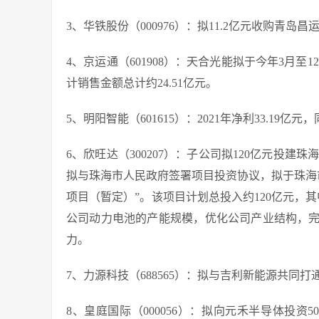
3、华铁股份（000976）：拟11.2亿元收购青
4、京运通（601908）：天合光能拟于今年3月至
计销售金额总计约24.51亿元。
5、明阳智能（601615）：2021年净利33.19亿
6、欣旺达（300207）：子公司拟120亿元投建
拟与珠海市人民政府签署项目投资协议，拟于珠海市
项目（暂定）”。该项目计划总投入约120亿元，
公司动力电池的产能规模，优化公司产业结构，
力。
7、力源科技（688565）：拟与吉利新能源共同
8、皇庭国际（000056）：拟向元禾半导体投资5