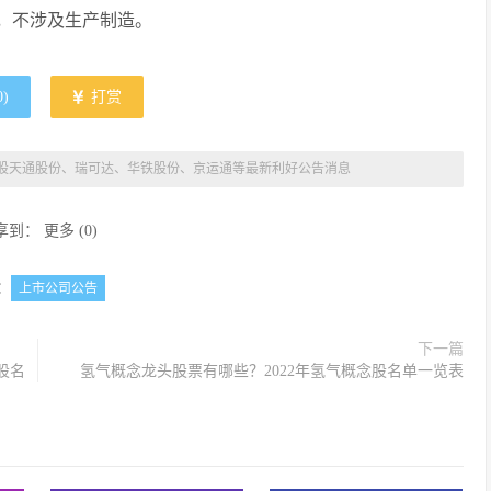
售，不涉及生产制造。
0
)
打赏
| A股天通股份、瑞可达、华铁股份、京运通等最新利好公告消息
享到：
更多
(
0
)
：
上市公司公告
下一篇
股名
氢气概念龙头股票有哪些？2022年氢气概念股名单一览表