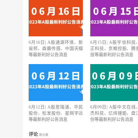
6月16日| A股通源环境、新
6月15日| A股宇信科技
宙邦、森霸传感、中国天楹
正科技、京粮控股、腾
等最新利好公告消息
技等最新利好公告消息
6月12日| A股思瑞浦、华民
6月09日| A股中文在线
股份、松发股份、星网宇达
杰科技、亿纬锂能、盘
等最新利好公告消息
份等最新利好公告消息
评论
抢沙发