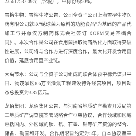
235617537.09元（含税），中标份额50%。
雪榕生物：雪榕生物公告，公司全资子公司上海雪榕生物医
药有限公司就以“绣球菌为原料的功能食品”为基础的产品代
加工与井藤汉方制药株式会社签订《OEM交易基础合
同》。本次合作是公司在食用菌提取物商品化方面取得突破
性进展，公司将与合作方进行深度合作，最大化开发食用菌
价值，延展食用菌产业链。
大禹节水：公司与全资子公司组成的联合体预中标元谋县平
田、物茂灌区8.6万亩灌溉工程建设特许经营项目，项目动
态总投资为3.85亿元。
龙佰集团：龙佰集团公告，与河南省地质矿产勘查开发局第
二地质矿产调查院签署战略合作框架协议，合作领域和区域
包括国内、外区域的钛、锆、石墨、锂等矿产资源的整合、
储备、勘查和开发。合作期限暂约定为5年，自本协议盖章