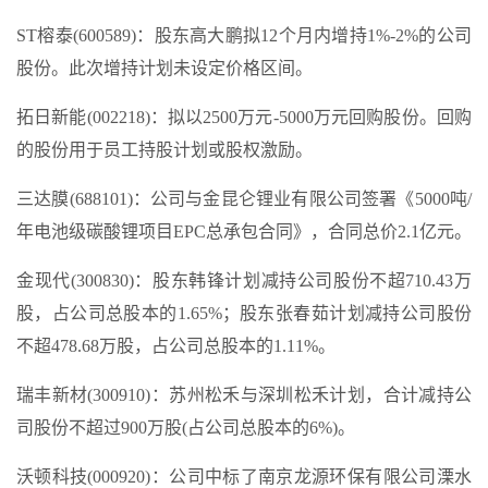
ST榕泰(600589)：股东高大鹏拟12个月内增持1%-2%的公司
股份。此次增持计划未设定价格区间。
拓日新能(002218)：拟以2500万元-5000万元回购股份。回购
的股份用于员工持股计划或股权激励。
三达膜(688101)：公司与金昆仑锂业有限公司签署《5000吨/
年电池级碳酸锂项目EPC总承包合同》，合同总价2.1亿元。
金现代(300830)：股东韩锋计划减持公司股份不超710.43万
股，占公司总股本的1.65%；股东张春茹计划减持公司股份
不超478.68万股，占公司总股本的1.11%。
瑞丰新材(300910)：苏州松禾与深圳松禾计划，合计减持公
司股份不超过900万股(占公司总股本的6%)。
沃顿科技(000920)：公司中标了南京龙源环保有限公司溧水