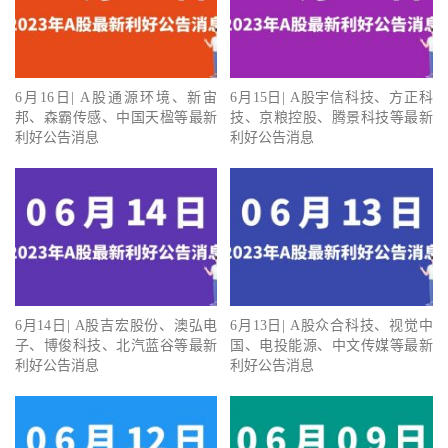
6月16日| A股通源环境、新宙
6月15日| A股宇信科技、方正科
邦、森霸传感、中国天楹等最新
技、京粮控股、腾景科技等最新
利好公告消息
利好公告消息
6月14日| A股吉宏股份、澳弘电
6月13日| A股众合科技、视觉中
子、博俊科技、北汽蓝谷等最新
国、电投能源、中文传媒等最新
利好公告消息
利好公告消息