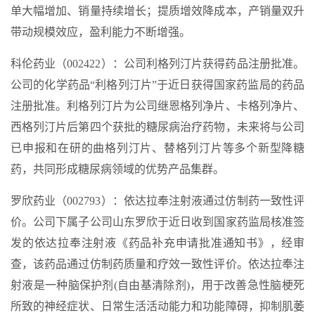
单大幅增加、销量持续增长；提质增效降成本，产销量双升
带动规模效应，盈利能力不断增强。
科伦药业（002422）：公司利格列汀片获得药品注册批准。
公司的化学药品“利格列汀片”于近日获得国家药监局的药品
注册批准。利格列汀片为公司继恩格列净片、卡格列净片、
西格列汀片后第四个获批的糖尿病治疗药物，未来将与公司
已申报和在研的曲格列汀片、替格列汀片等多个新型降糖
药，共同形成糖尿病领域的优势产品集群。
罗欣药业（002793）：依达拉奉注射液通过仿制药一致性评
价。公司下属子公司山东罗欣于近日收到国家药监局核准签
发的依达拉奉注射液《药品补充申请批准通知书》，经审
查，该药品通过仿制药质量和疗效一致性评价。依达拉奉注
射液是一种脑保护剂(自由基清除剂)，用于改善急性脑梗死
所致的神经症状、日常生活活动能力和功能障碍，抑制肌萎