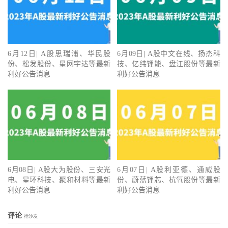
6月12日| A股思瑞浦、华民股
6月09日| A股中文在线、扬杰科
份、松发股份、星网宇达等最新
技、亿纬锂能、盘江股份等最新
利好公告消息
利好公告消息
6月08日| A股大为股份、三安光
6月07日| A股利亚德、通威股
电、星环科技、聚和材料等最新
份、蔚蓝锂芯、杭氧股份等最新
利好公告消息
利好公告消息
评论
抢沙发