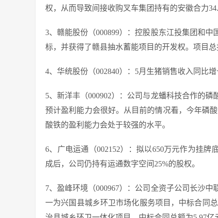
权，从而导致间接收购叉车集团持有的安徽合力34
3、赣能股份（000899）：控股股东江投集团
标，并获得了赣县抽水蓄能项目的开发权。项目总投资
4、华统股份（002840）：5月生猪销售收入同比增长
5、新洋丰（000902）：公司与龙蟠科技合作
预计盈利能力会很好。从目前的情况看，今年磷酸
酸铁的盈利能力会处于较强的水平。
6、广电运通（002152）：拟以650万元作为
成后，公司仍持有运通数字空间25%的股权。
7、盈峰环境（000967）：公司全资子公司长
一为兴国县城乡环卫市场化服务项目，中标合同总
治县城乡环卫一体化项目，中标合同总额为5.97亿