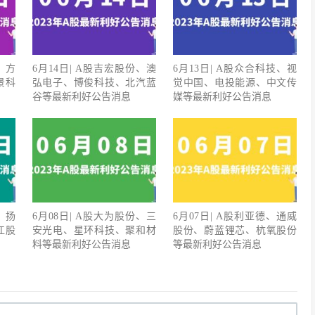
、方
6月14日| A股吉宏股份、澳
6月13日| A股众合科技、视
景科
弘电子、博俊科技、北汽蓝
觉中国、电投能源、中文传
谷等最新利好公告消息
媒等最新利好公告消息
、扬
6月08日| A股大为股份、三
6月07日| A股利亚德、通威
江股
安光电、星环科技、聚和材
股份、蔚蓝锂芯、杭氧股份
料等最新利好公告消息
等最新利好公告消息