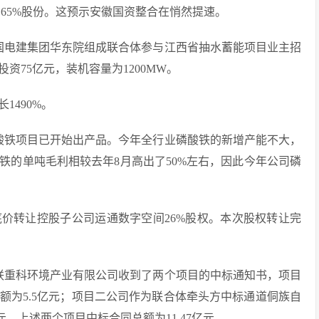
.65%股份。这预示安徽国资整合在悄然提速。
和中国电建集团华东院组成联合体参与江西省抽水蓄能项目业主招
75亿元，装机容量为1200MW。
1490%。
的磷酸铁项目已开始出产品。今年全行业磷酸铁的新增产能不大，
铁的单吨毛利相较去年8月高出了50%左右，因此今年公司磷
挂牌底价转让控股子公司运通数字空间26%股权。本次股权转让完
沙中联重科环境产业有限公司收到了两个项目的中标通知书，项目
额为5.5亿元；项目二公司作为联合体牵头方中标通道侗族自
元。上述两个项目中标合同总额为11.47亿元。