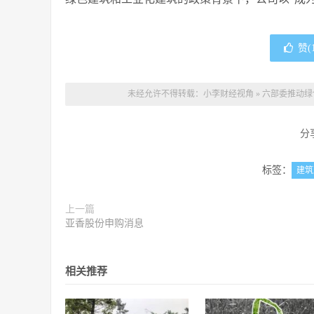
赞(
未经允许不得转载：
小李财经视角
»
六部委推动绿
分
标签：
建筑
上一篇
亚香股份申购消息
相关推荐