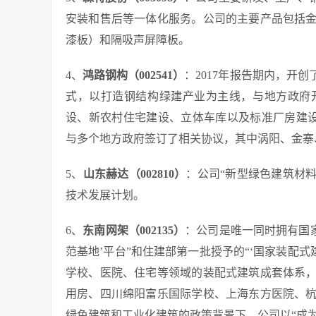
安装和售后等一体化服务。公司的主要产品包括
漆板）和隔吸声屏障板。
4、
鸿路钢构（002541）
：2017年报告期内，开
式，以打造钢结构绿建产业为主线，与地方政府
设、新农村住宅建设、立体车库以及标准厂房建设
与多个地方政府签订了相关协议，其中涡阳、金寨
5、
山东赫达（002810）
：公司“新型绿色建筑材料
技术发展计划。
6、
东南网架（002135）
：公司是唯一同时拥有国
范基地’平台”和住建部第一批授予的“‘国家装配
学校、医院、住宅等领域的装配式建筑成套体系
用房、四川绵阳富乐国际学校、上海东方医院、
绿色建筑和工业化建筑的政策背景下，公司以“成