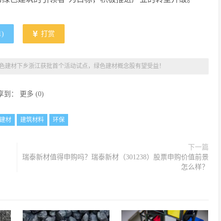
1
)
打赏
色建材下乡浙江获批首个活动试点，绿色建材概念股有望受益！
享到：
更多
(
0
)
建材
建筑材料
环保
下一篇
瑞泰新材值得申购吗？瑞泰新材（301238）股票申购价值前景
怎么样？