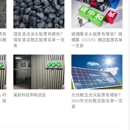
票有
煤炭清洁龙头股票有哪些？
碳捕集龙头股票有哪些？碳
料概
煤炭清洁概念股票名单一览
捕集（CCUS）概念股票名单
表
一览表
么时
美新科技申购消息
光伏概念龙头股票有哪些？
）股
2024年光伏概念股名单一览
表