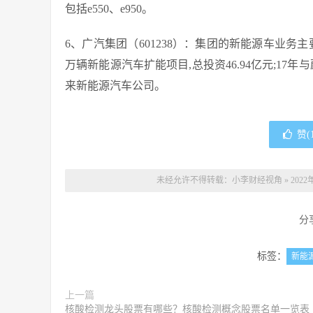
包括e550、e950。
6、广汽集团（601238）：集团的新能源车业务主要
万辆新能源汽车扩能项目,总投资46.94亿元;17
来新能源汽车公司。
赞(
未经允许不得转载：
小李财经视角
»
20
分
标签：
新能
上一篇
核酸检测龙头股票有哪些？核酸检测概念股票名单一览表