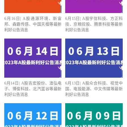
6月16日| A股通源环境、新宙
6月15日| A股宇信科技、方正科
邦、森霸传感、中国天楹等最新
技、京粮控股、腾景科技等最新
利好公告消息
利好公告消息
6月14日| A股吉宏股份、澳弘电
6月13日| A股众合科技、视觉中
子、博俊科技、北汽蓝谷等最新
国、电投能源、中文传媒等最新
利好公告消息
利好公告消息