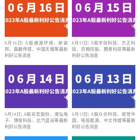
6月16日| A股通源环境、新宙
6月15日| A股宇信科技、方正科
邦、森霸传感、中国天楹等最新
技、京粮控股、腾景科技等最新
利好公告消息
利好公告消息
6月14日| A股吉宏股份、澳弘电
6月13日| A股众合科技、视觉中
子、博俊科技、北汽蓝谷等最新
国、电投能源、中文传媒等最新
利好公告消息
利好公告消息