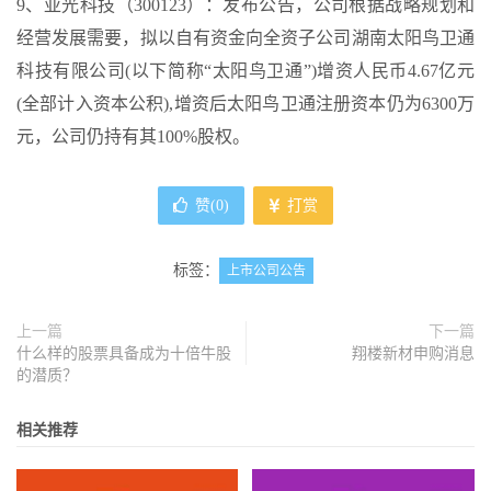
9、亚光科技（300123）：发布公告，公司根据战略规划和
经营发展需要，拟以自有资金向全资子公司湖南太阳鸟卫通
科技有限公司(以下简称“太阳鸟卫通”)增资人民币4.67亿元
(全部计入资本公积),增资后太阳鸟卫通注册资本仍为6300万
元，公司仍持有其100%股权。
赞(
0
)
打赏
标签：
上市公司公告
上一篇
下一篇
什么样的股票具备成为十倍牛股
翔楼新材申购消息
的潜质？
相关推荐