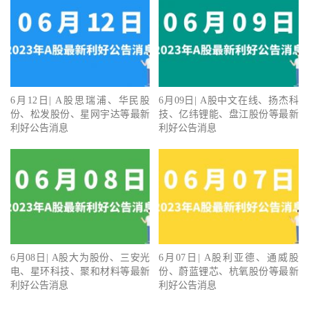
6月12日| A股思瑞浦、华民股
6月09日| A股中文在线、扬杰科
份、松发股份、星网宇达等最新
技、亿纬锂能、盘江股份等最新
利好公告消息
利好公告消息
6月08日| A股大为股份、三安光
6月07日| A股利亚德、通威股
电、星环科技、聚和材料等最新
份、蔚蓝锂芯、杭氧股份等最新
利好公告消息
利好公告消息