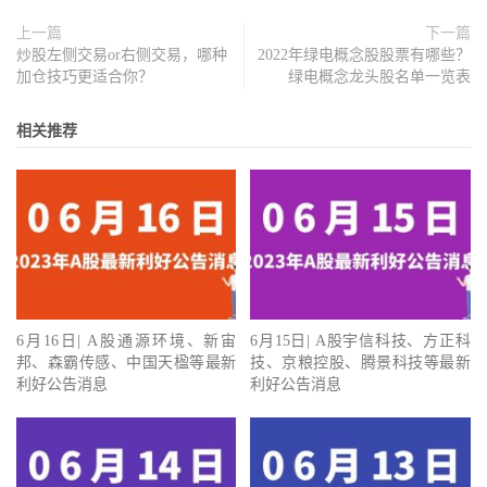
上一篇
下一篇
炒股左侧交易or右侧交易，哪种
2022年绿电概念股股票有哪些？
加仓技巧更适合你？
绿电概念龙头股名单一览表
相关推荐
6月16日| A股通源环境、新宙
6月15日| A股宇信科技、方正科
邦、森霸传感、中国天楹等最新
技、京粮控股、腾景科技等最新
利好公告消息
利好公告消息