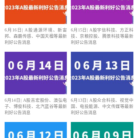
6月16日| A股通源环境、新宙
6月15日| A股宇信科技、方正科
邦、森霸传感、中国天楹等最新
技、京粮控股、腾景科技等最新
利好公告消息
利好公告消息
6月14日| A股吉宏股份、澳弘电
6月13日| A股众合科技、视觉中
子、博俊科技、北汽蓝谷等最新
国、电投能源、中文传媒等最新
利好公告消息
利好公告消息