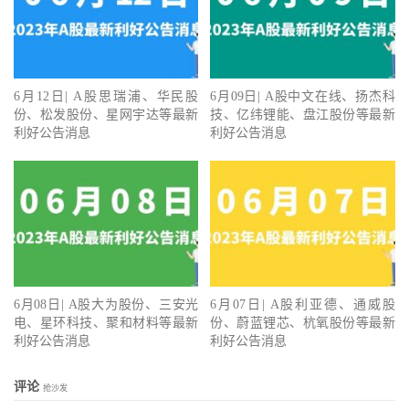
6月12日| A股思瑞浦、华民股
6月09日| A股中文在线、扬杰科
份、松发股份、星网宇达等最新
技、亿纬锂能、盘江股份等最新
利好公告消息
利好公告消息
6月08日| A股大为股份、三安光
6月07日| A股利亚德、通威股
电、星环科技、聚和材料等最新
份、蔚蓝锂芯、杭氧股份等最新
利好公告消息
利好公告消息
评论
抢沙发