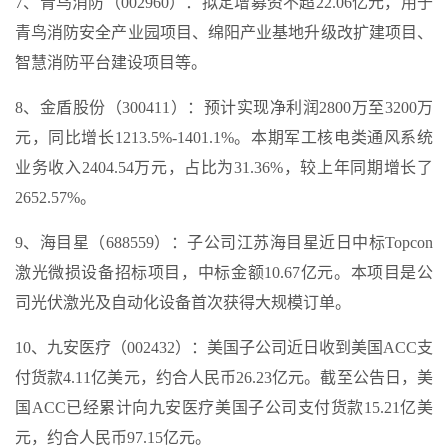
7、青鸟消防（002960）：拟定增募资不超22.06亿元，用于
青鸟消防安全产业园项目、绵阳产业基地升级改扩建项目、
智慧消防平台建设项目等。
8、金盾股份（300411）：预计实现净利润2800万至3200万
元，同比增长1213.5%-1401.1%。本期军工核电类通风系统
业务收入2404.54万元，占比为31.36%，较上年同期增长了
2652.57%。
9、海目星（688559）：子公司江苏海目星近日中标Topcon
激光微损设备招标项目，中标金额10.67亿元。本项目是公
司光伏激光及自动化设备首次获得大规模订单。
10、九安医疗（002432）：美国子公司近日收到美国ACC支
付货款4.11亿美元，约合人民币26.23亿元。截至公告日，美
国ACC已经累计向九安医疗美国子公司支付货款15.21亿美
元，约合人民币97.15亿元。