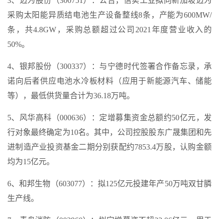
3、迈为股份（300751）：公告，信实工业拟向新加坡迈为
采购太阳能异质结电池生产设备整线8条，产能为600MW/
条，共4.8GW，采购总额超过公司2021年度营业收入的
50%。
4、银邦股份（300337）：与宁德时代签署合作备忘录，承
诺向后者供应电池水冷板材料（应用于新能源汽车、储能
等），最低供货量合计为36.18万吨。
5、风华高科（000636）：定增募集资金总额约50亿元，发
行对象最终确定为10名。其中，公司控股股东广晟集团和先
进制造产业投资基金二期分别获配约7853.4万股，认购金额
均为15亿元。
6、和邦生物（603077）：拟125亿元投建年产50万吨双甘膦
生产线。