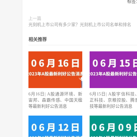
标签
上一篇
光刻机上市公司有多少家？光刻机上市公司名单和排名
相关推荐
6月16日| A股通源环境、新
6月15日| A股宇信科技
宙邦、森霸传感、中国天楹
正科技、京粮控股、腾
等最新利好公告消息
技等最新利好公告消息