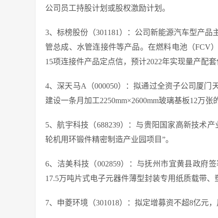
公司员工持股计划或股权激励计划。
3、标榜股份（301181）：公司新能源汽车型产品
管总成、水管连接件等产品。在燃料电池（FCV
15项连接件产品定点信，预计2022年实现量产配
4、深天马A（000050）：拟通过全资子公司
建设一条月加工2250mm×2600mm玻璃基板12
5、航宇科技（688239）：与贵阳国家高新技术
轮机用环锻件精密制造产业园项目”。
6、洁美科技（002859）：与抚州市宜黄县政
17.5万吨片式电子元器件薄型封装专用纸质载带、
7、申菱环境（301018）：拟定增募资不超8亿