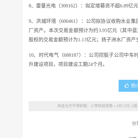
8、雷曼光电（300162）：拟定增募资不超6.89
9、洪城环境（600461）：公司拟协议收购水业集
厂资产。本次交易金额预计为约3.95亿元（其中蓝天
股权的交易金额预计为1.13亿元；扬子洲水厂资产交
10、时代电气（688187）：公司控股子公司中
升建设项目，项目建设工期24个月。
赞(
未经允许不得转载：
小李财经视角
»
4月13日|
分