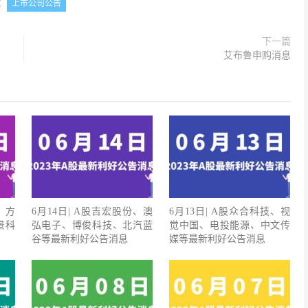
：
上市公司公告
下一篇
艾布鲁申购消息
、方
6月14日| A股吉宏股份、澳
6月13日| A股众合科技、视
景科
弘电子、博俊科技、北汽蓝
觉中国、电投能源、中文传
谷等最新利好公告消息
媒等最新利好公告消息