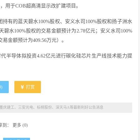
亿元，用于COB超高清显示改扩建项目。
团持有的蓝天碧水100%股权、安义水司100%股权和扬子洲水
碧水100%股权的交易金额预计为2.78亿元；安义水司100%
易金额预计为409.56万元）。
车时代半导体拟投资4.62亿元进行碳化硅芯片生产线技术能力提
0
)
打赏
 A股重庆建工、三安光电、标榜股份、深天马A等最新利好公告消息
享到：
更多
(
0
)