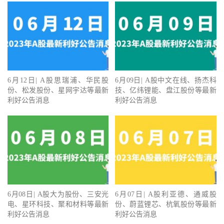
6月12日| A股思瑞浦、华民股
6月09日| A股中文在线、扬杰科
份、松发股份、星网宇达等最新
技、亿纬锂能、盘江股份等最新
利好公告消息
利好公告消息
6月08日| A股大为股份、三安光
6月07日| A股利亚德、通威股
电、星环科技、聚和材料等最新
份、蔚蓝锂芯、杭氧股份等最新
利好公告消息
利好公告消息