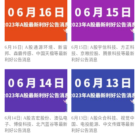
6月16日| A股通源环境、新宙
6月15日| A股宇信科技、方正科
邦、森霸传感、中国天楹等最新
技、京粮控股、腾景科技等最新
利好公告消息
利好公告消息
6月14日| A股吉宏股份、澳弘电
6月13日| A股众合科技、视觉中
子、博俊科技、北汽蓝谷等最新
国、电投能源、中文传媒等最新
利好公告消息
利好公告消息