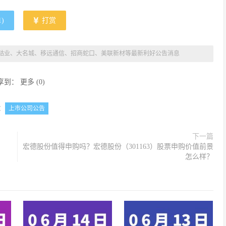
1
)
打赏
股华友钴业、大名城、移远通信、招商蛇口、美联新材等最新利好公告消息
享到：
更多
(
0
)
：
上市公司公告
下一篇
宏德股份值得申购吗？宏德股份（301163）股票申购价值前景
怎么样？