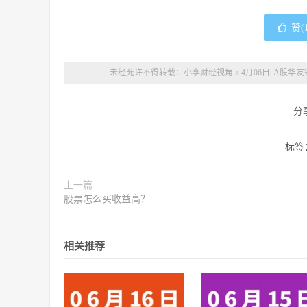
赞(
未经允许不得转载：
小李财经视角
»
4月06日| A
分
标签
上一篇
股票怎么买收益高？
相关推荐