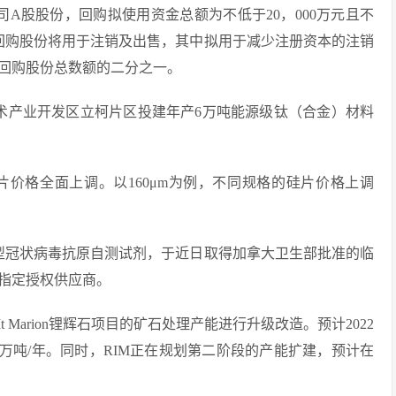
公司A股股份，回购拟使用资金总额为不低于20，000万元且不
股。所回购股份将用于注销及出售，其中拟用于减少注册资本的注销
回购股份总数额的二分之一。
新技术产业开发区立柯片区投建年产6万吨能源级钛（合金）材料
硅片价格全面上调。以160μm为例，不同规格的硅片价格上调
的新型冠状病毒抗原自测试剂，于近日取得加拿大卫生部批准的临
指定授权供应商。
t Marion锂辉石项目的矿石处理产能进行升级改造。预计2022
0万吨/年。同时，RIM正在规划第二阶段的产能扩建，预计在