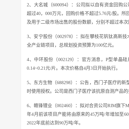
2、大名城（600094）：公司拟以自有资金回购
超过40，000万元，回购价格不超过5.76元/
及用于二级市场出售的股份数额，分别不超过本次
3、安宁股份（002978）：拟在攀枝花钒钛高
全产业链项目，总规划投资预算为100亿元。
4、中环股份（002129）：官方消息，P型单晶
0.14~0.21元/片。本次价格自4月3日开始执行。
5、东方生物（688298）：公告，西门子医疗
时使用授权。公司是西门子医疗该抗原自测产品的
6、赣锋锂业（002460）：拟对合资公司RIM旗下M
年4月前该项目产能将由原来的45万吨/年增加至6
2022年底前达到90万吨/年。