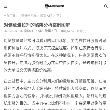
当前位置：
小李财经视角
>
股票入门
>
正文
对倒放量拉升的陷阱分析案例图解
2022-07-14 7:07 星期四
分类：
股票入门
阅读(1485)
评论(0)
对倒放量是经常可以看到的盘口现象。主力在拉升股价时采
用何种拉升方式，取决于其控盘程度。如果庄家持仓有限，
通常不敢把行情拖得太长。在这种情况下，庄家常常喜欢放
量拉升。在拉高股价时主力在盘中自买自卖，通过这种对敲
的大单成交优势将股价推高。
在此过程中，主力充分利用人们的量增价升惯性思维，在拉
升的同时不断地大手笔对敲，持续放出大成交量，以制造买
盘实力强劲的假象，引诱吸引场外跟风盘进入，最终达到趁
机出货的目的。当主力持仓比例不多时，多会采用对倒放量