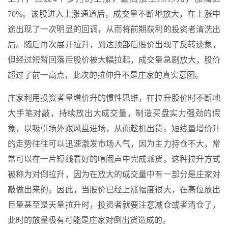
70%。该股进入上涨通道后，成交量不断地放大，在上涨中
途出现了一次明显的回调，从而将前期获利的投资者清洗出
局。随后再次展开拉升，到达顶部后股价出现了反转迹象，
但经过短暂回落后股价被大幅拉起，成交量急剧放大，股价
超过了前一高点，此次的拉伸升不是庄家的真实意图。
庄家利用投资者量增价升的惯性思维，在拉升股价时不断地
大手笔对敲，持续放出大成交量，制造买盘实力强劲的假
象，以吸引场外跟风盘进场，从而趁机出货。短线量增价升
的走势往往可以迅速激发市场人气，因为主力持仓不大，常
常可以在一片短线看好的喧闹声中完成派货。这种拉升方式
被称为对倒拉升，因为在放大的成交量中有一部分是庄家对
敲做出来的。因此，当股价已经上涨幅度很大，在高位放出
巨量甚至是天量拉升时，投资者就要注意减仓或者清仓了，
此时的放量极有可能是庄家对倒出货造成的。