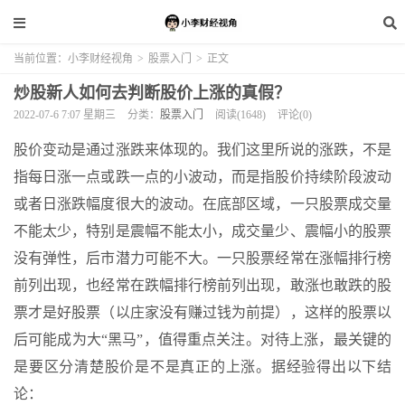
当前位置：
小李财经视角
>
股票入门
>
正文
炒股新人如何去判断股价上涨的真假？
2022-07-6 7:07 星期三
分类：
股票入门
阅读(1648)
评论(0)
股价变动是通过涨跌来体现的。我们这里所说的涨跌，不是
指每日涨一点或跌一点的小波动，而是指股价持续阶段波动
或者日涨跌幅度很大的波动。在底部区域，一只股票成交量
不能太少，特别是震幅不能太小，成交量少、震幅小的股票
没有弹性，后市潜力可能不大。一只股票经常在涨幅排行榜
前列出现，也经常在跌幅排行榜前列出现，敢涨也敢跌的股
票才是好股票（以庄家没有赚过钱为前提），这样的股票以
后可能成为大“黑马”，值得重点关注。对待上涨，最关键的
是要区分清楚股价是不是真正的上涨。据经验得出以下结
论：