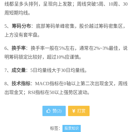
线都呈多头排列，呈现向上发散；周线突破5周、10周、30
周短期均线。
5、
筹码分布
：底部筹码单峰密集，股价越过筹码密集区，
上方没有套牢盘。
6、
换手率
：换手率一般在5%左右，通常在2%~3%最佳，说
明筹码锁定比较好，超过10%应谨慎。
7、
成交量
：5日均量线大于30日均量线。
8、
技术指标
：MACD指标在0轴以上第二次出现金叉，周线
出现金叉；RSI指标在50以上强势区波动。
赞(
2
)
打赏
标签：
股票知识