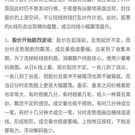
原因此时仍不想发动行情，于是便有凶狠地砸盘出现，封住
股价的上涨空间，不让短线热钱打乱炒作计划。此时，股票
的K线形态出现横向盘整，或沿均线小幅震荡盘升。
3、
股价开始剧烈波动
：股价在起涨前，走势起伏不定，而
分时走势图剧烈震荡，成交量极度萎缩。庄家到了收集末
期，为了洗掉短线获利盘，消磨散户持股信心，便用少量筹
码做图。从日K线上看，股价起伏不定，一会儿到了浪尖，
一会儿到了谷底，但股价总是冲不破箱顶也跌不破箱底。而
当日分时走势图上更是大幅震荡。委买、委卖之间价格差距
也非常大，有时相差几分，有时相差几毛，给人一种莫名其
妙、飘忽不定的感觉。成交量也极不规则，有时几分钟成交
一笔，有时十几分钟才成交一笔，分时走势图画出横线或竖
线，形成矩形，成交量也极度萎缩。上档地压极轻，下档支
撑有力，浮动筹码极少。