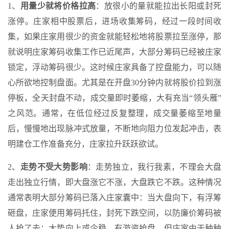
1、
用量少就将价格拉高
：放很小的量就能拉出长阳或封死
涨停。庄家相中股票后，进场收集筹码，经过一段时间收
集，如果庄家用很少的资金就能轻松地将股票拉至涨停，那
就说明庄家筹码收集工作已近尾声，大部分筹码已经被庄家
锁定，浮动筹码很少。这时候庄家具备了控盘能力，可以随
心所欲地控制盘面。尤其是在开盘30分钟内就将股价拉到涨
停板，全天封盘不动，成交量即时萎缩，大有充当“领头雁”
之风范。通常，在低位经过反复整理，成交量萎缩至地量
后，慢慢地出现脉冲式放量，不断地向阻力位发起冲击，表
明建仓工作准备充分，庄家拉升跃跃欲试。
2、
走势不受大势影响
：走势独立，我行我素，不理会大盘
走出独立行情，即大盘涨它不涨，大盘跌它不跌。这种情况
通常表明大部分筹码已落入庄家囊中：当大盘向下，有浮筹
砸盘，庄家便用筹码托住，封死下跌空间，以防廉价筹码被
人抢了去；大势向上或企稳，有游资抢盘，但庄家由于种种