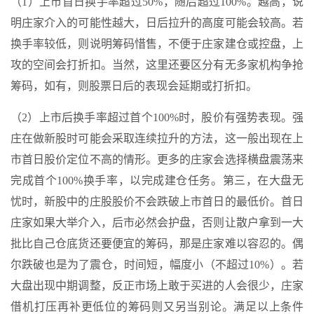
（1）上市首日换手率超过50%，随后超过100%。越高，说
明庄家介入的可能性越大，日后拉升的高度可能会较高。若
换手率较低，则说明筹码惜售，不便于庄家建仓或控盘，上
攻的空间会打折扣。当然，这里还要区分有无多家机构争抢
筹码，如有，则股票日后的表现会延期或打折扣。
（2）上市后换手率超过首个100%时，股价有强势表现。强
庄在做新股时可能会采取连续拉升的方法，这一般出现在上
市首日股价定位不高的情形。更多的庄家会选择横盘震荡来
完成首个100%换手率，以完成建仓任务。第三，在大盘无
忧时，新股中的庄股股价不会跌破上市首日的最低价。首日
庄家如果大举介入，后市必然会护盘，否则让散户拿到一大
批比自己仓底货还要便宜的筹码，那是庄家难以容忍的。偶
尔跌破也是为了震仓，时间短，幅度小（不超过10%）。若
大盘出现中期调整，反正市场上敢于买进的人会很少，庄家
借机打压再补更低位的筹码则又另当别论。满足以上条件