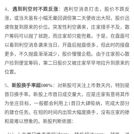
4、
遇到利空时不跌反涨
：遇利空消息打击，股价不跌反
涨，或当天虽有小幅无量回调但第二天便收出大阳，股价迅
速恢复到原来的价位。突发性利空袭来，庄家措手不及，散
户筹码可以抛了就跑，而庄家却只能兜着。于是，在盘面可
以看到利空消息袭来当日，开盘后抛盘很多，但此时的接盘
更多，不久抛盘渐渐减少，股价慢慢企稳。由于庄家担心散
户捡到便宜筹码，第二日股价又被庄家早早地拉升到原来的
位置。
5、
新股换手率超100%
：对新股可关注上市数天内，特别是
首日换手率。新股上市首日成交量大，应是庄家有意将其作
为坐庄目标，一般都会利用上1首日大肆吸纳，完成大部分
的建仓任务。在短的时间内出现大幅度换手，没有庄家的掺
和是难以想象的。新股判断依据：