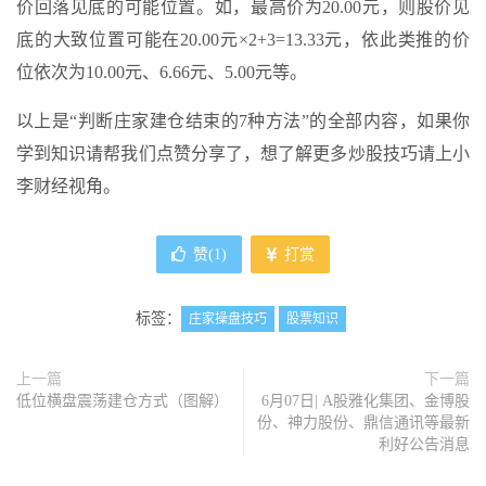
价回落见底的可能位置。如，最高价为20.00元，则股价见
底的大致位置可能在20.00元×2+3=13.33元，依此类推的价
位依次为10.00元、6.66元、5.00元等。
以上是“判断庄家建仓结束的7种方法”的全部内容，如果你
学到知识请帮我们点赞分享了，想了解更多炒股技巧请上小
李财经视角。
赞(
1
)
打赏
标签：
庄家操盘技巧
股票知识
上一篇
下一篇
低位横盘震荡建仓方式（图解）
6月07日| A股雅化集团、金博股
份、神力股份、鼎信通讯等最新
利好公告消息