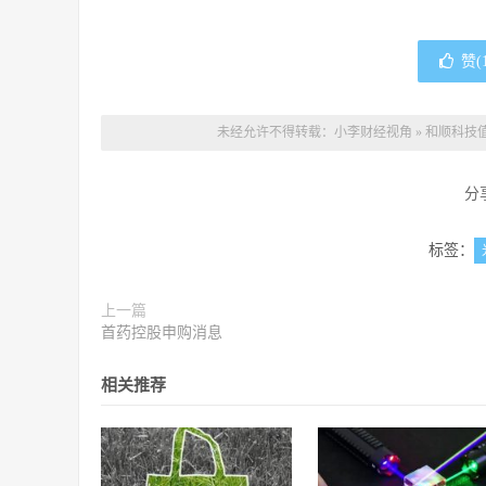
赞(
未经允许不得转载：
小李财经视角
»
和顺科技值
分
标签：
上一篇
首药控股申购消息
相关推荐