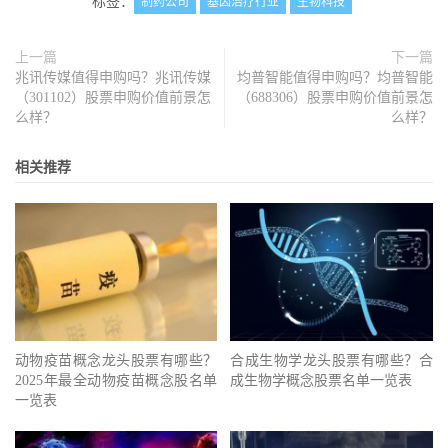
标签：
制药公司
基因治疗行业
生物科技
上一篇
下一篇
兆讯传媒值得申购吗？兆讯传媒
均普智能值得申购吗？均普智能
（301102）股票申购价值前景怎
（688306）股票申购价值前景怎
么样？
么样？
相关推荐
动物疫苗概念龙头股票有哪些？
合成生物学龙头股票有哪些？合
2025年最全动物疫苗概念股名单
成生物学概念股票名单一览表
一览表