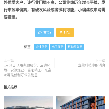
外优质客户，该行业门槛不高，公司业绩历年增长平稳，发
行市盈率偏高，有破发风险或者微利可能，小编建议申购需
要谨慎。
赞(
1
)
打赏
标签：
企业服务
电子商务
移动互联网
上一篇
下一篇
3月01日| A股兆驰股份、启迪环
立航科技申购消息
境、安源煤业、富临精工、东富
龙等最新利好公告消息
相关推荐