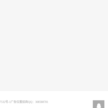
7532号-1
广告位置招商QQ：308588781