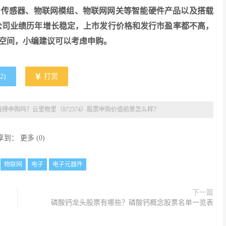
牙传感器、物联网模组、物联网网关等智能硬件产品以及搭载
公司业绩历年增长稳定，上市发行价格和发行市盈率都不高，
空间，小编建议可以考虑申购。
2
)
打赏
得申购吗？云里物里（872374）股票申购价值前景怎么样？
享到：
更多
(
0
)
物联网
电子
电子元器件
下一篇
磷酸钙龙头股票有哪些？磷酸钙概念股票名单一览表