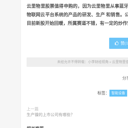
云里物里股票值得申购的，因为云里物里从事蓝
物联网云平台系统的产品的研发、生产 和销售。
目前新股开始回暖，所属赛道不错，有一定的炒作
赞(
1
未经允许不得转载：
小李财经视角
»
云里物里值
分
标签：
智能设备
上一篇
生产镍的上市公司有哪些？