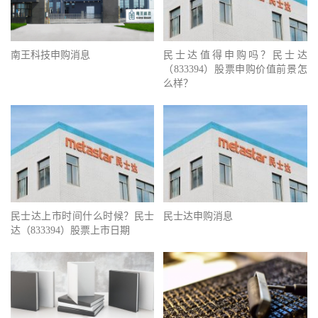
南王科技申购消息
民士达值得申购吗？民士达
（833394）股票申购价值前景怎
么样？
民士达上市时间什么时候？民士
民士达申购消息
达（833394）股票上市日期