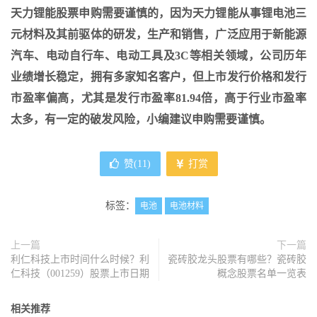
天力锂能股票申购需要谨慎的，因为天力锂能从事锂电池三
元材料及其前驱体的研发，生产和销售，广泛应用于新能源
汽车、电动自行车、电动工具及3C等相关领域，公司历年
业绩增长稳定，拥有多家知名客户，但上市发行价格和发行
市盈率偏高，尤其是发行市盈率81.94倍，高于行业市盈率
太多，有一定的破发风险，小编建议申购需要谨慎。
赞(
11
)
打赏
标签：
电池
电池材料
上一篇
下一篇
利仁科技上市时间什么时候？利
瓷砖胶龙头股票有哪些？瓷砖胶
仁科技（001259）股票上市日期
概念股票名单一览表
相关推荐