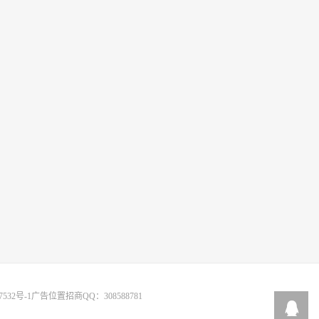
7532号-1
广告位置招商QQ：308588781