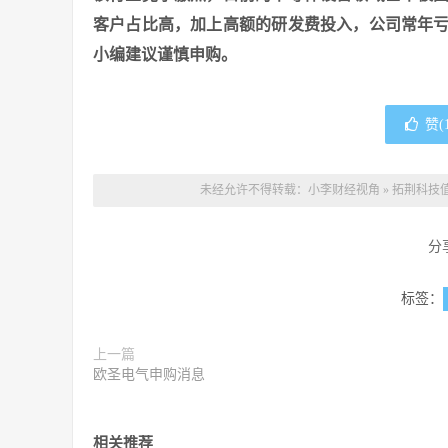
客户占比高，加上高额的研发费投入，公司常年
小编建议谨慎申购。
赞(
未经允许不得转载：
小李财经视角
»
拓荆科技值
分
标签：
上一篇
欧圣电气申购消息
相关推荐