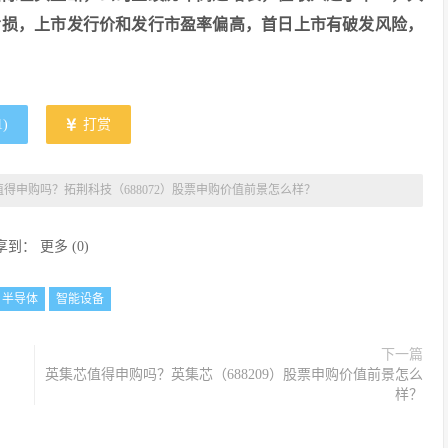
亏损，上市发行价和发行市盈率偏高，首日上市有破发风险，
1
)
打赏
得申购吗？拓荆科技（688072）股票申购价值前景怎么样？
享到：
更多
(
0
)
半导体
智能设备
下一篇
英集芯值得申购吗？英集芯（688209）股票申购价值前景怎么
样？