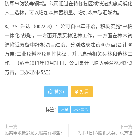
防军事伪装等领域。公司通过在待修复区域快速实施规模化
人工造林，可以增加森林蓄积量、增加森林碳汇能力。
8、*ST升达（002259）：公司自03年开始，积极实施“林板
一体化”战略，一方面开展买林造林工作，一方面在林木资
源附近筹备中纤板项目建设，分别达成建设40万亩(合计80
万亩)工业原料林原则性协议，并已启动相关买林和造林工
作。（截至2013年12月31日，公司累计已购入经营林地24.2
万亩，已办理林权证）
赞(
0
)
打赏
标签：
环保
环境整治
上一篇
下一篇
铅蓄电池概念龙头股票有哪些？
2月21日| A股凯莱英、东方锆