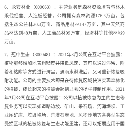
6、永安林业（000663）：主营业务是森林资源培育与林木
采伐经营、人造板经营，公司拥有森林资源176.3万亩，包
括生态公益林20.3万亩、商品用材林147万亩，其中天然商
品林达到48万亩，人工商品林99万亩，经济林等其他林地9
万亩。
7、冠中生态（300948）：2021年3月公司在互动平台披露：
植物能够增加地表粗糙度并降低风速，其可以通过滞留、附
着和粘附等方式进行滞尘，遇雨水淋洗后，又可重新恢复吸
附功能。公司的主要技术即是在待修复区域快速实现森林化
的植被，成长起来的植被会起到显著的扬尘抑制作用。2021
年3月公司在互动平台披露：公司以植被恢复为主的生态修
复业务可以实现如道路边坡、矿山、采石场、河海堤坝、工
业尾矿库、垃圾堆场、荒漠石漠地、风积沙地等各类型生态
受损区域的植被恢复与生态功能重建，还可以拓展应用于国