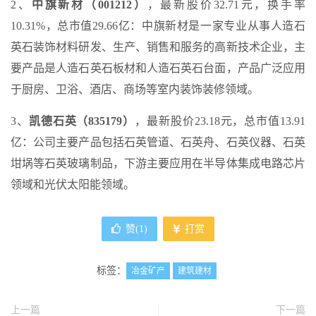
2、
中旗新材（001212）
，最新股价32.71元，换手率
10.31%，总市值29.66亿：中旗新材是一家专业从事人造石
英石装饰材料研发、生产、销售和服务的高新技术企业，主
要产品是人造石英石板材和人造石英石台面，产品广泛应用
于厨房、卫浴、酒店、商场等室内装饰装修领域。
3、
凯德石英（835179）
，最新股价23.18元，总市值13.91
亿：公司主要产品包括石英管道、石英舟、石英仪器、石英
坩埚等石英玻璃制品，下游主要应用在半导体集成电路芯片
领域和光伏太阳能领域。
赞(
1
)
打赏
标签：
冶金矿产
建筑建材
上一篇
下一篇