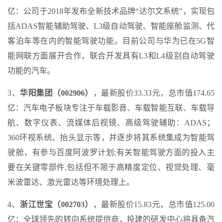
亿：公司于2018年发布全新技术品牌“达尔文系统”，实现包
括ADAS智能辅助驾驶、L3级自动驾驶、智能座舱监测、代
客泊车等在内的智能驾驶功能。目前公司与华为已在5G智
能网联方面展开合作，联合开发具有L3和L4级别自动驾驶
功能的汽车。
3、
华阳集团（002906）
，最新股价33.33元，总市值174.65
亿：汽车电子板块专注于车载影音、车载智能互联、车载导
航、数字仪表、流媒体后视镜、高级驾驶辅助：ADAS；
360环视系统、抬头显示等，并逐步将其系统集成为智能驾
驶舱，有参与百度阿波罗计划;有关智能驾驶方面的投入主
要在关键零部件,包括但不限于高精度定位、视觉处理、毫
米波雷达、激光雷达等环境处理上。
4、
浙江世宝（002703）
，最新股价15.83元，总市值125.00
亿：全球领先的转向系统提供商，投建的研发中心将具备汽