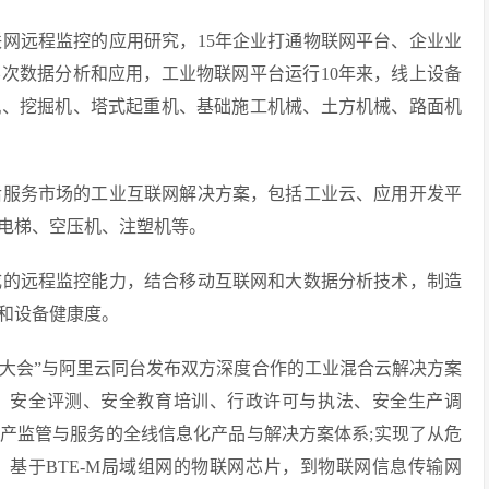
联网远程监控的应用研究，15年企业打通物联网平台、企业业
次数据分析和应用，工业物联网平台运行10年来，线上设备
机、挖掘机、塔式起重机、基础施工机械、土方机械、路面机
后服务市场的工业互联网解决方案，包括工业云、应用开发平
电梯、空压机、注塑机等。
成的远程监控能力，结合移动互联网和大数据分析技术，制造
和设备健康度。
云栖大会”与阿里云同台发布双方深度合作的工业混合云解决方案
、安全评测、安全教育培训、行政许可与执法、安全生产调
产监管与服务的全线信息化产品与解决方案体系;实现了从危
基于BTE-M局域组网的物联网芯片，到物联网信息传输网