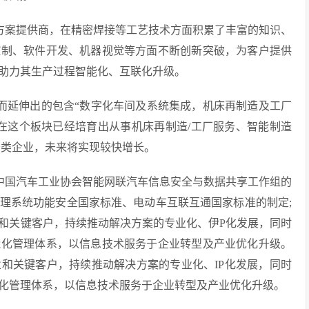
方案提供商，在精密焊接等工艺技术方面积累了丰富的知识、
控制、软件开发、机器视觉等方面不断创新突破，为客户提供
助力其生产过程智能化、互联化升级。
而延伸出的包含“数字化车间及系统集成，机床再制造及工厂
在这个板块已经培育出从事机床再制造/工厂服务、智能制造
务类企业，未来将实现较快增长。
中国汽车工业协会智能网联汽车信息安全与数据共享工作组的
理系统功能安全国家标准、电动车互联互通国家标准的制定;
和关键客户，持续推动解决方案的专业化、伊P化发展，同时
能化管理体系，以信息技术服务于企业转型及产业优化升级。
和关键客户，持续推动解决方案的专业化、IP化发展，同时
化管理体系，以信息技术服务于企业转型及产业优化升级。