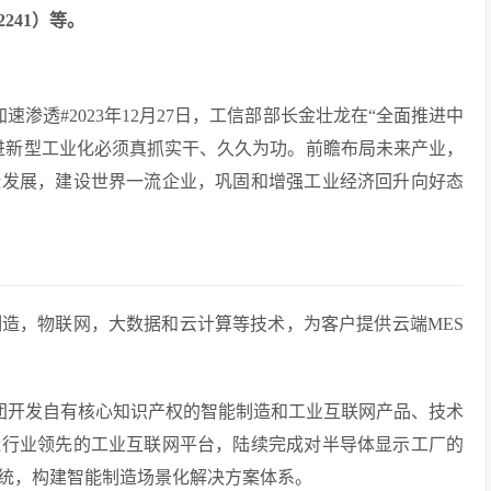
2241）等。
渗透#2023年12月27日，工信部部长金壮龙在“全面推进中
进新型工业化必须真抓实干、久久为功。前瞻布局未来产业，
碳发展，建设世界一流企业，巩固和增强工业经济回升向好态
智能制造，物联网，大数据和云计算等技术，为客户提供云端MES
团开发自有核心知识产权的智能制造和工业互联网产品、技术
造行业领先的工业互联网平台，陆续完成对半导体显示工厂的
统，构建智能制造场景化解决方案体系。