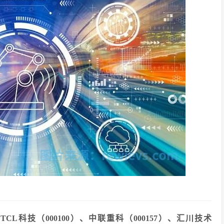
CL科技（000100）、中联重科（000157）、汇川技术