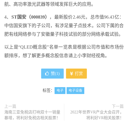
航、高功率激光武器等领域发挥巨大的应用。
4、
ST国安（000839）
，最新股价2.46元，总市值96.43亿：
中信国安旗下的子公司，有涉足量子点技术。公司下属的合
肥有线网络参与了安徽量子科技试验的部分网络承载试验。
以上是“QLED概念股”名单一览表是根据公司市值和市场份
额排序，想了解更多概念股信息请上小李财经视角。
赞(
1
)
打赏
标签：
电子
电子设备
上一篇
下一篇
海南三亚免税店打响双十一销量
2022年世界VR产业大会召开，
暴增，将利好免税店相关股票！
将利好VR相关股票！