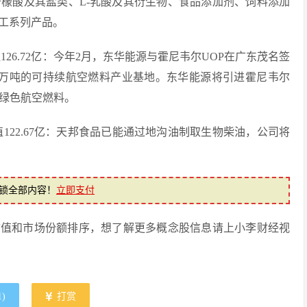
檬酸及其盐类、L-乳酸及其衍生物、食品添加剂、饲料添加
工系列产品。
值126.72亿：今年2月，东华能源与霍尼韦尔UOP在广东茂名签
0万吨的可持续航空燃料产业基地。东华能源将引进霍尼韦尔
为绿色航空燃料。
值122.67亿：天邦食品已能通过地沟油制取生物柴油，公司将
锁全部内容！
立即支付
市值和市场份额排序，想了解更多概念股信息请上小李财经视
1
)
打赏