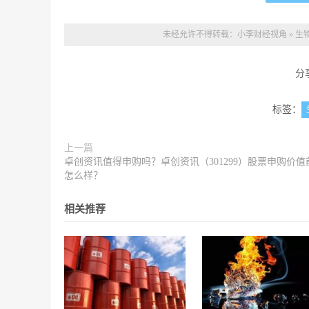
未经允许不得转载：
小李财经视角
»
生
分
标签：
上一篇
卓创资讯值得申购吗？卓创资讯（301299）股票申购价值
怎么样？
相关推荐