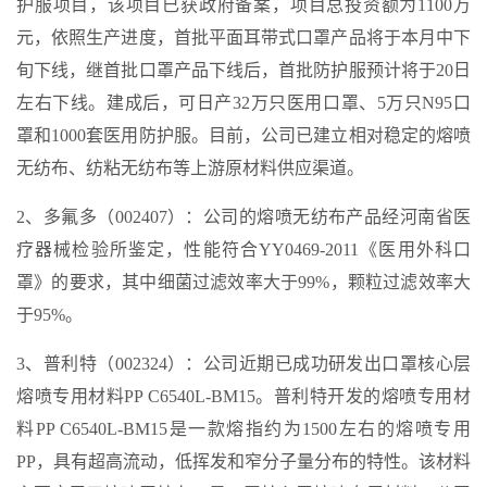
护服项目，该项目已获政府备案，项目总投资额为1100万
元，依照生产进度，首批平面耳带式口罩产品将于本月中下
旬下线，继首批口罩产品下线后，首批防护服预计将于20日
左右下线。建成后，可日产32万只医用口罩、5万只N95口
罩和1000套医用防护服。目前，公司已建立相对稳定的熔喷
无纺布、纺粘无纺布等上游原材料供应渠道。
2、多氟多（002407）：公司的熔喷无纺布产品经河南省医
疗器械检验所鉴定，性能符合YY0469-2011《医用外科口
罩》的要求，其中细菌过滤效率大于99%，颗粒过滤效率大
于95%。
3、普利特（002324）：公司近期已成功研发出口罩核心层
熔喷专用材料PP C6540L-BM15。普利特开发的熔喷专用材
料PP C6540L-BM15是一款熔指约为1500左右的熔喷专用
PP，具有超高流动，低挥发和窄分子量分布的特性。该材料