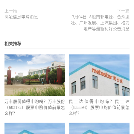
上一篇
下一篇
高凌信息申购消息
3月04日| A股南都电源、合众思
壮、广州发展、上汽集团、格力
地产等最新利好公告消息
相关推荐
万丰股份值得申购吗？万丰股份
民士达值得申购吗？民士达
（603172）股票申购价值前景怎
（833394）股票申购价值前景怎
么样？
么样？