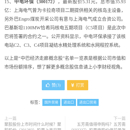
15、
中电环保（300172）
，最新股价5.31元，总市值35.93
亿：上海电气曾为卡拉奇项目二期提供相关的核岛主设备，
另外巴Engro煤炭开采公司有意与上海电气成立合资公司。
巴基斯坦1100MW恰希玛核电五期项目（C5项目）是此次中
巴将签署的合约之一。公开资料显示，中电环保承接了该核
电站C2、C3、C4项目凝结水精处理系统和水网程控系统。
以上是“中巴经济走廊概念股”名单一览表是根据公司市值和
市场份额排序，想了解更多概念股信息请上小李财经视角。
赞(
3
)
打赏
标签：
国外贸易
进出口
进出口贸易
上一篇
下一篇
聚胶股份上市时间什么时候？聚
五芳斋值得申购吗？五芳斋