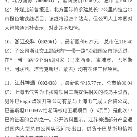
9、
北方国际（000065）
，最新股价10.40元，总市值104.18
亿：外媒此前曾报道，北方国际将参建总长27公里的拉合尔
市橙色地铁线项目，该线将设25个站点，但公司人士本周对
大智慧通讯社表示，对此并不知情。
10、
浙江交科（002061）
，最新股价6.27元，总市值116.40
亿：子公司浙江交工踊跃向“一带一路”沿线国家市场迈进，
在“一带一路”6个沿线国家（马来西亚、柬埔寨、巴基斯
坦、阿联酋、塔吉克斯坦、蒙古）均有在建工程项目。
11、
江苏神通（002438）
，最新股价15.77元，总市值80.04
亿：上海电气曾为卡拉奇项目二期提供相关的核岛主设备，
另外巴Engro煤炭开采公司有意与上海电气成立合资公司。
巴基斯坦1100MW恰希玛核电五期项目（C5项目）是此次中
巴将签署的合约之一。公开资料显示，江苏神通部分产品通
过国内大型总包公司实现间接出口，供货于巴基斯坦恰希