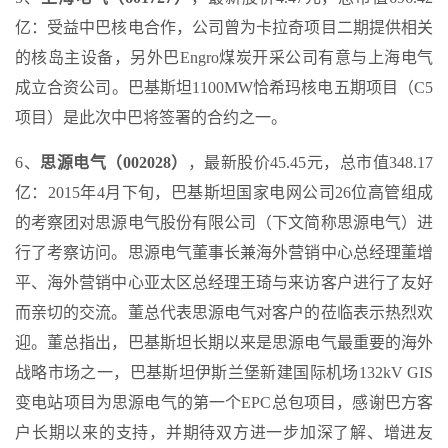
亿：受益中巴核电合作，公司曾为卡拉奇项目二期提供相关
的核岛主设备，另外巴Engro煤炭开采公司有意与上海电气
成立合资公司。巴基斯坦1100MW恰希玛核电五期项目（C5
项目）是此次中巴将签署的合约之一。
6、
思源电气（002028）
，最新股价45.45元，总市值348.17
亿：2015年4月下旬，巴基斯坦国家电网公司26位高管组成
的考察团对思源电气股份有限公司（下文简称思源电气）进
行了考察访问。思源电气董事长兼海外营销中心总经理董增
平、海外营销中心亚太区总经理王琦与来访客户进行了友好
而亲切的交流。董总代表思源电气对客户的莅临表示热烈欢
迎。董总指出，巴基斯坦长期以来是思源电气最重要的海外
战略市场之一，巴基斯坦伊斯兰堡新建国际机场132kV GIS
变电站项目为思源电气的第一个EPC总包项目，感谢巴方客
户长期以来的支持，并期待双方进一步加深了解、增进友