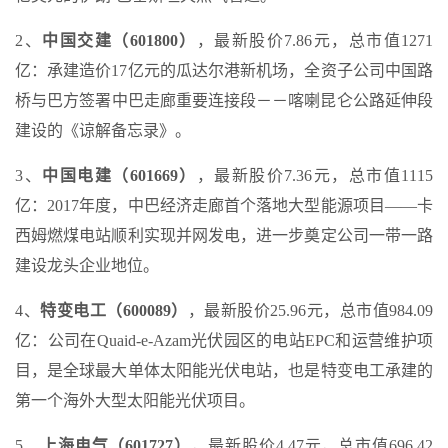
2、
中国交建（601800）
，最新股价7.86元，总市值1271
亿：承建造价17亿元的瓜达尔港新机场，全资子公司中国路
桥与巴方签署中巴走廊重要连接段－－喀喇昆仑公路延伸段
建设的《谅解备忘录》。
3、
中国电建（601669）
，最新股价7.36元，总市值1115
亿：2017年度，中巴经济走廊首个落地大型能源项目——卡
西姆燃煤电站顺利实现并网发电，进一步奠定公司一带一路
建设龙头企业地位。
4、
特变电工（600089）
，最新股价25.96元，总市值984.09
亿：公司在Quaid-e-Azam光伏园区的电站EPC和运营维护项
目，是全球最大单体太阳能光伏电站，也是特变电工承建的
第一个海外大型太阳能光伏项目。
5、
上海电气（601727）
，最新股价4.47元，总市值696.42