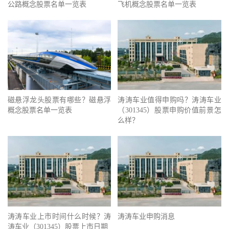
公路概念股票名单一览表
飞机概念股票名单一览表
磁悬浮龙头股票有哪些？磁悬浮
涛涛车业值得申购吗？涛涛车业
概念股票名单一览表
（301345）股票申购价值前景怎
么样？
涛涛车业上市时间什么时候？涛
涛涛车业申购消息
涛车业（301345）股票上市日期