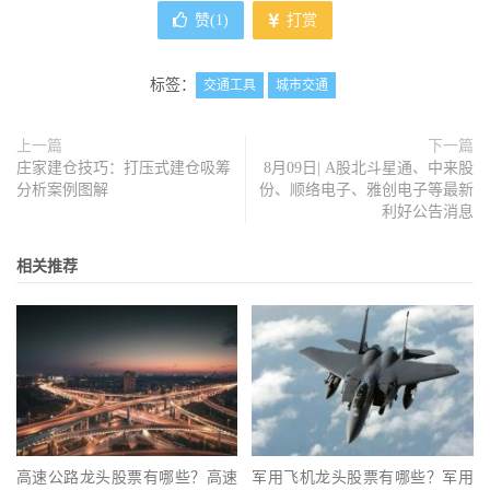
赞(
1
)
打赏
标签：
交通工具
城市交通
上一篇
下一篇
庄家建仓技巧：打压式建仓吸筹
8月09日| A股北斗星通、中来股
分析案例图解
份、顺络电子、雅创电子等最新
利好公告消息
相关推荐
高速公路龙头股票有哪些？高速
军用飞机龙头股票有哪些？军用