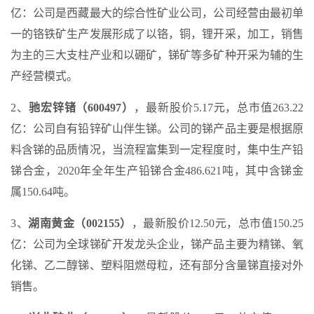
亿：公司是西藏最大的综合性矿业公司，公司经营由最初单
一的铬铁矿生产发展形成了以铬，铜，锂开采，加工，销售
为主的三大支柱产业和以硼矿，锑矿等多矿种开采为辅的生
产经营模式。
2、
驰宏锌锗（600497）
，最新股价5.17元，总市值263.22
亿：公司自有铅锌矿山伴生锑。公司的锑产品主要是根据原
料含锑的品质情况，当流程富集到一定程度时，集中生产铅
锑合金，2020年全年生产铅锑合金486.621吨，其中含锑金
属150.64吨。
3、
湖南黄金（002155）
，最新股价12.50元，总市值150.25
亿：公司为全球锑矿开发龙头企业，锑产品主要为精锑、氧
化锑、乙二醇锑、塑料阻燃母粒，还有部分含量锑直接对外
销售。