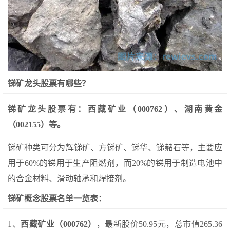
锑矿龙头股票有哪些？
锑矿龙头股票有：西藏矿业（000762）、湖南黄金
（002155）等。
锑矿种类可分为辉锑矿、方锑矿、锑华、锑赭石等，主要应
用于60%的锑用于生产阻燃剂，而20%的锑用于制造电池中
的合金材料、滑动轴承和焊接剂。
锑矿概念股票名单一览表：
1、
西藏矿业（000762）
，最新股价50.95元，总市值265.36