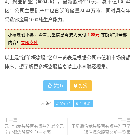
4、
兴业矿业（000426）
，最新股价7.10元，总市值130.44
亿：公司主要矿产中包含锑的储量24.44万吨，同时具有年
采选锑金属1000吨生产能力。
小编原创不易，查看完整信息需要先支付
1.88元
才能解锁全部
内容！
立即支付
以上是“锑矿概念股”名单一览表是根据公司市值和市场份额
排序，想了解更多概念股信息请上小李财经视角。
赞(
1
)
打赏
标签：
冶金矿产
矿产资源
上一篇
下一篇
元宇宙龙头股票有哪些？最全元
卫星通信龙头股票有哪些？卫星
宇宙概念股票名单一览表
通信概念股票名单一览表