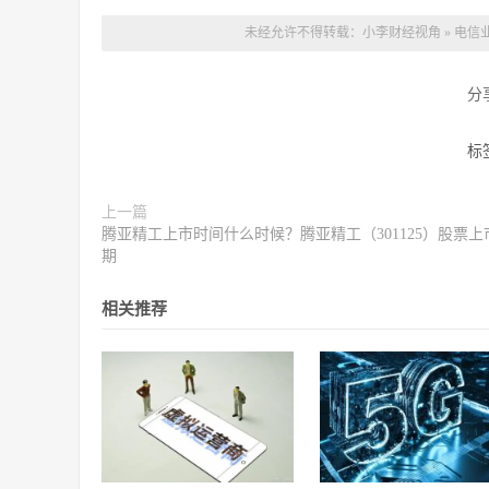
未经允许不得转载：
小李财经视角
»
电信
分
标
上一篇
腾亚精工上市时间什么时候？腾亚精工（301125）股票上
期
相关推荐