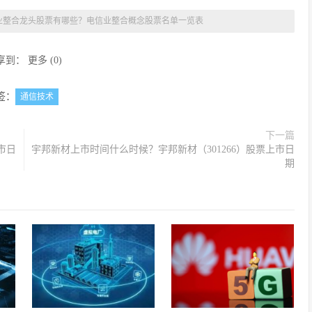
业整合龙头股票有哪些？电信业整合概念股票名单一览表
享到：
更多
(
0
)
签：
通信技术
下一篇
市日
宇邦新材上市时间什么时候？宇邦新材（301266）股票上市日
期